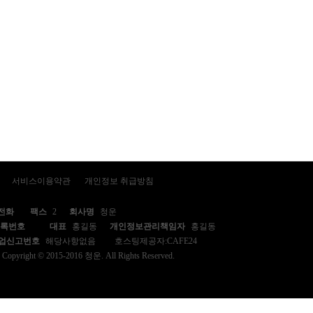
서비스이용약관
개인정보 취급방침
전화
팩스
2
회사명
청운
등록번호
대표
홍길동
개인정보관리책임자
홍길동
업신고번호
해당사항없음
호스팅제공자:CAFE24
Copyright © 2015-2016 청운. All Rights Reserved.