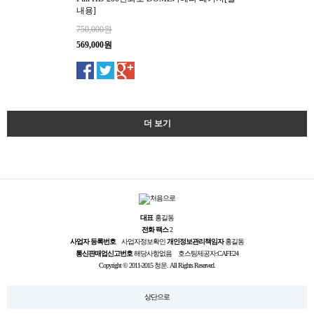
내용]
750,000원
569,000원
더 보기
대표
홍길동
전화
팩스
2
사업자 등록번호
사업자정보확인
개인정보관리책임자
홍길동
통신판매업신고번호
해당사항없음
호스팅제공자:CAFE24
Copyright © 2011-2015 청운. All Rights Reserved.
상단으로